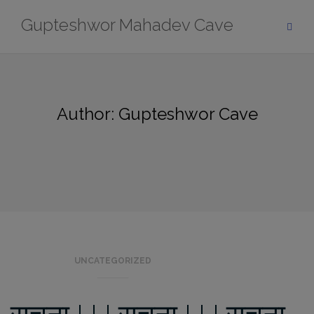
Skip
modal-check
Gupteshwor Mahadev Cave
to
content
Author:
Gupteshwor Cave
UNCATEGORIZED